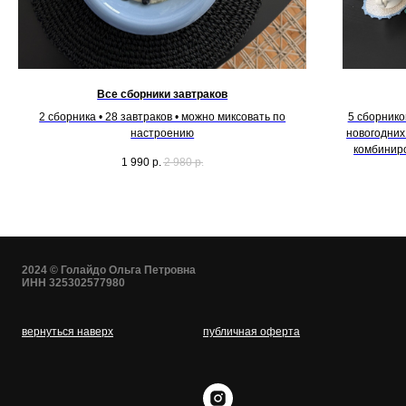
Все сборники завтраков
2 сборника • 28 завтраков • можно миксовать по
5 сборников
настроению
новогодних
комбиниро
1 990
р.
2 980
р.
2024 © Голайдо Ольга Петровна
ИНН 325302577980
вернуться наверх
публичная оферта