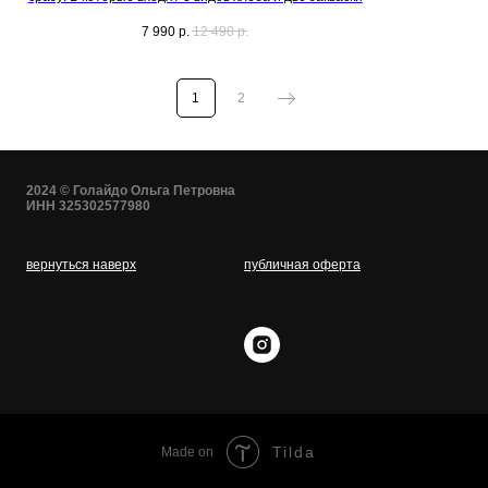
7 990
р.
12 490
р.
1
2
2024 © Голайдо Ольга Петровна
ИНН 325302577980
вернуться наверх
публичная оферта
Tilda
Made on