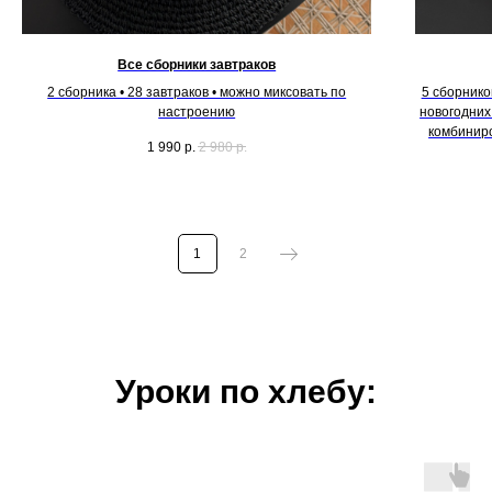
Все сборники завтраков
2 сборника • 28 завтраков • можно миксовать по
5 сборников
настроению
новогодних
комбиниро
1 990
р.
2 980
р.
1
2
Уроки по хлебу: