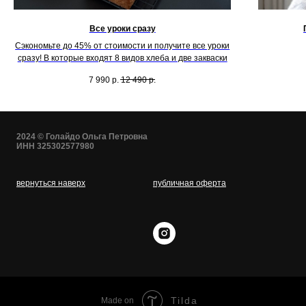
Все уроки сразу
Сэкономьте до 45% от стоимости и получите все уроки
сразу! В которые входят 8 видов хлеба и две закваски
7 990
р.
12 490
р.
2024 © Голайдо Ольга Петровна
ИНН 325302577980
вернуться наверх
публичная оферта
Tilda
Made on