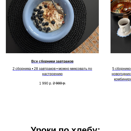
Все сборники завтраков
2 сборника • 28 завтраков • можно миксовать по
5 сборников
настроению
новогодних
комбиниро
1 990
р.
2 980
р.
Уроки по хлебу: