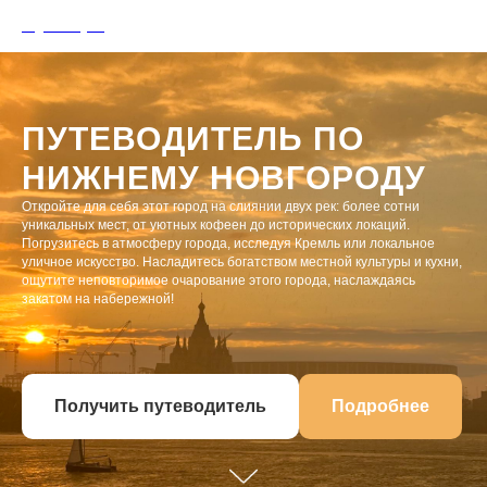
Olga Golaydo
ПУТЕВОДИТЕЛЬ ПО
НИЖНЕМУ НОВГОРОДУ
Откройте для себя этот город на слиянии двух рек: более сотни
уникальных мест, от уютных кофеен до исторических локаций.
Погрузитесь в атмосферу города, исследуя Кремль или локальное
уличное искусство. Насладитесь богатством местной культуры и кухни,
ощутите неповторимое очарование этого города, наслаждаясь
закатом на набережной!
Получить путеводитель
Подробнее