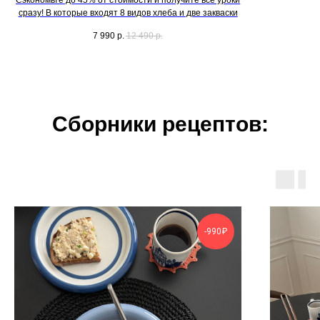
Сэкономьте до 45% от стоимости и получите все уроки
сразу! В которые входят 8 видов хлеба и две закваски
7 990
р.
12 490
р.
Сборники рецептов:
-990₽