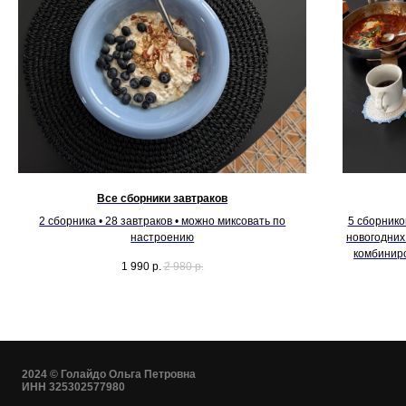
Все сборники завтраков
2 сборника • 28 завтраков • можно миксовать по
5 сборников
настроению
новогодних
комбиниро
1 990
р.
2 980
р.
2024 © Голайдо Ольга Петровна
ИНН 325302577980